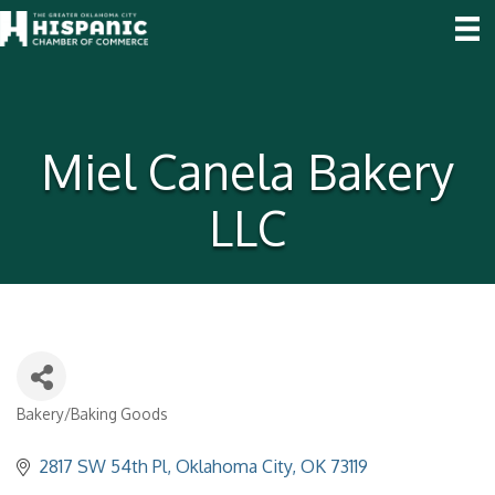
Miel Canela Bakery
LLC
Bakery/Baking Goods
Categories
2817 SW 54th Pl
Oklahoma City
OK
73119